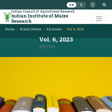
S
EN
हि
Indian Council of Agricultural Research
Indian Institute of Maize
Research
Home
Krishi Chetna
All Issues
Vol. 6, 2023
Vol. 6, 2023
कृषि चेतना