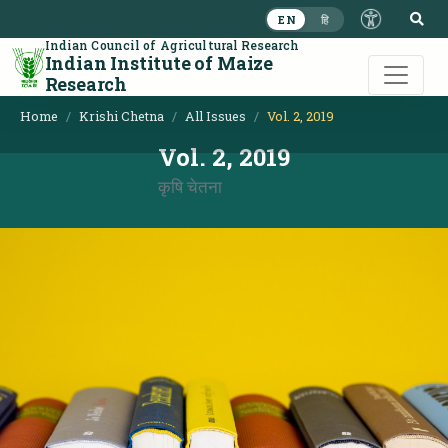
S
EN
हि
Indian Council of Agricultural Research
Indian Institute of Maize
Research
Home
Krishi Chetna
All Issues
Vol. 2, 2019
Vol. 2, 2019
कृषि चेतना