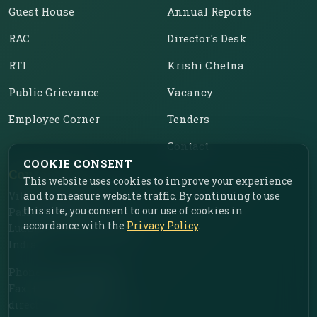
Guest House
Annual Reports
RAC
Director's Desk
RTI
Krishi Chetna
Public Grievance
Vacancy
Employee Corner
Tenders
Contact
COOKIE CONSENT
Contact Us
This website uses cookies to improve your experience
Vill. Chahar, Near Food
and to measure website traffic. By continuing to use
this site, you consent to our use of cookies in
Park, Ladhowal,
accordance with the
Privacy Policy
.
Ludhiana – 141001, Punjab,
India
Phone: +91-161-2775030
Fax: +91-161-2775030
director.iimr@icar.org.in